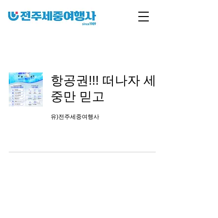
항공권!!! 떠나자 세
중만 믿고
유)전주세중여행사
당신이 꿈꾸는 모든 여행, 전주세중여행사
대표전화 :
063-272-9422
상호명 : (유)전주세중여행사