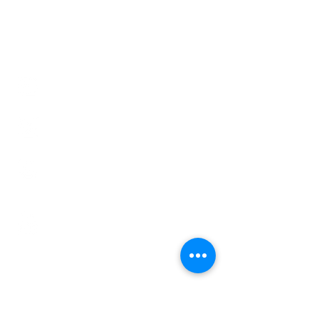
SNS
카카오톡 상담하기
전주세중여행사 블로그
전주세중여행사 인스타그
램
전주세중여행사 유튜브
문의하기